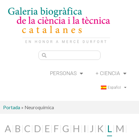
PERSONAS
+ CIENCIA
Español
Portada
»
Neuroquímica
A
B
C
D
E
F
G
H
I
J
K
L
M