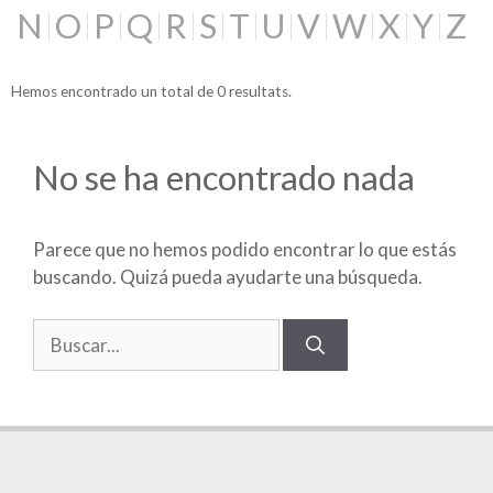
N
O
P
Q
R
S
T
U
V
W
X
Y
Z
Hemos encontrado un total de 0 resultats.
No se ha encontrado nada
Parece que no hemos podido encontrar lo que estás
buscando. Quizá pueda ayudarte una búsqueda.