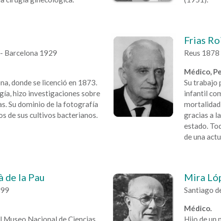
Frias Ro
 - Barcelona 1929
Reus 1878 
Médico, Pe
na, donde se licenció en 1873.
Su trabajo 
gía, hizo investigaciones sobre
infantil co
s. Su dominio de la fotografía
mortalidad 
dos de sus cultivos bacterianos.
gracias a l
estado. To
de una actu
à de la Pau
Mira Lóp
899
Santiago d
Médico.
l Museo Nacional de Ciencias
Hijo de un 