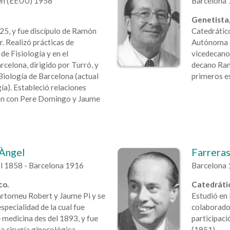
en (EEUU) 1958
Barcelona 
Genetista,
925, y fue discípulo de Ramón
Catedrático
r. Realizó prácticas de
Autónoma d
 de Fisiología y en el
vicedecano 
celona, dirigido por Turró, y
decano Ram
Biología de Barcelona (actual
primeros e
ía). Estableció relaciones
ión con Pere Domingo y Jaume
 Àngel
Farreras
tal 1858 - Barcelona 1916
Barcelona 
co.
Catedrátic
artomeu Robert y Jaume Pi y se
Estudió en 
specialidad de la cual fue
colaborador
e medicina des del 1893, y fue
participaci
la cirugía ginecológica.
(1951).