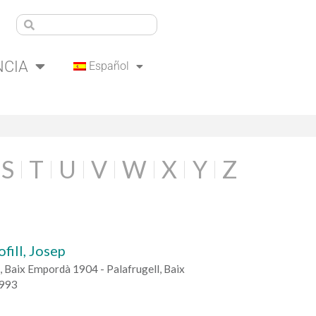
NCIA
Español
S
T
U
V
W
X
Y
Z
ofill, Josep
, Baix Empordà 1904 - Palafrugell, Baix
993