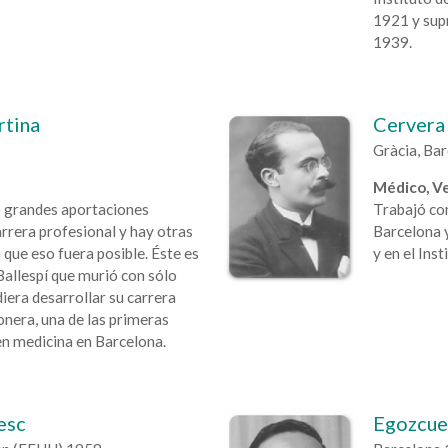
1921 y supr
1939.
rtina
Cervera 
Gràcia, Ba
Médico, Ve
 grandes aportaciones
Trabajó co
carrera profesional y hay otras
Barcelona y
que eso fuera posible. Éste es
y en el Inst
Ballespí que murió con sólo
diera desarrollar su carrera
onera, una de las primeras
n medicina en Barcelona.
esc
Egozcue 