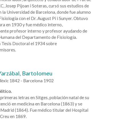
IEC, Josep Pijoan i Soteras, cursó sus estudios de
n la Universidad de Barcelona, donde fue alumno
Fisiología con el Dr. August Pi i Sunyer. Obtuvo
tura en 1930 y fue médico interno,
ente profesor interno y profesor ayudando de
 Humana del Departamento de Fisiología.
a Tesis Doctoral el 1934 sobre
misores.
Yarzábal, Bartolomeu
èxic 1842 - Barcelona 1902
ítico.
 primeras letras en Sitges, población natal de su
icenció en medicina en Barcelona (1863) y se
Madrid (1864). Fue médico titular del Hospital
 Creu en 1869.