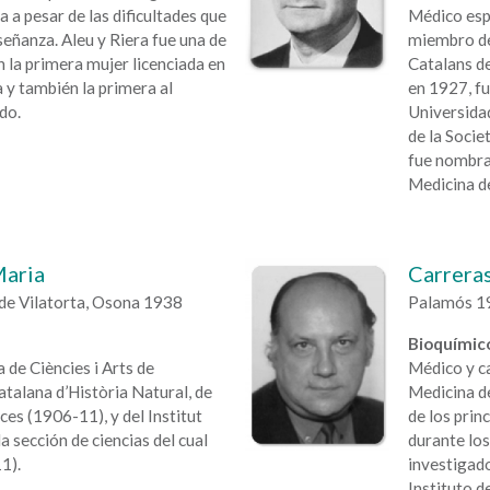
a pesar de las dificultades que
Médico espe
nseñanza. Aleu y Riera fue una de
miembro de 
n la primera mujer licenciada en
Catalans de
 y también la primera al
en 1927, fu
do.
Universida
de la Socie
fue nombra
Medicina d
Maria
Carreras
 de Vilatorta, Osona 1938
Palamós 19
Bioquímico
de Ciències i Arts de
Médico y ca
Catalana d’Història Natural, de
Medicina de
ces (1906-11), y del Institut
de los prin
la sección de ciencias del cual
durante los
1).
investigado
Instituto d