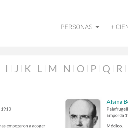
PERSONAS
+ CIE
I
J
K
L
M
N
O
P
Q
R
Alsina B
a 1913
Palafrugell
Empordà 1
anas empezaron a acoger
Médico.