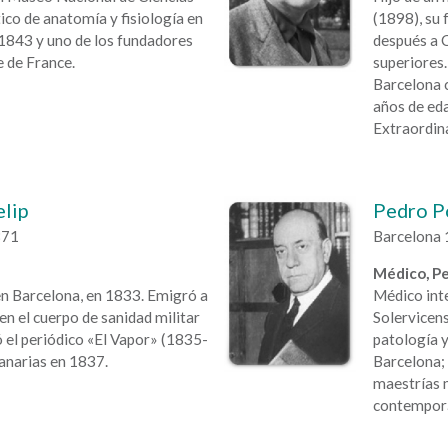
ico de anatomía y fisiología en
(1898), su 
 1843 y uno de los fundadores
después a 
e de France.
superiores.
Barcelona 
años de ed
Extraordina
lip
Pedro P
871
Barcelona 
Médico, P
en Barcelona, en 1833. Emigró a
Médico inte
en el cuerpo de sanidad militar
Solervicen
ó el periódico «El Vapor» (1835-
patología y
Canarias en 1837.
Barcelona; 
maestrías m
contempor