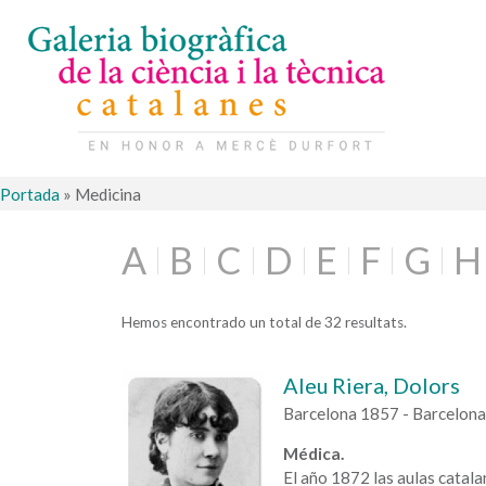
Portada
»
Medicina
A
B
C
D
E
F
G
H
Hemos encontrado un total de 32 resultats.
Aleu Riera, Dolors
Barcelona 1857 - Barcelon
Médica.
El año 1872 las aulas catal