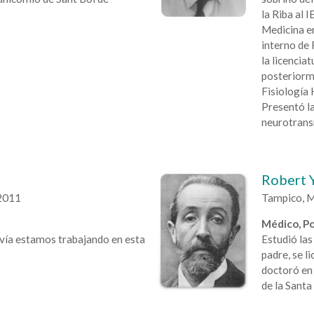
la Riba al 
Medicina e
interno de 
la licencia
posteriorm
Fisiología
Presentó l
neurotrans
Robert 
2011
Tampico, M
Médico, Pol
avía estamos trabajando en esta
Estudió las
padre, se l
doctoró en 
de la Santa