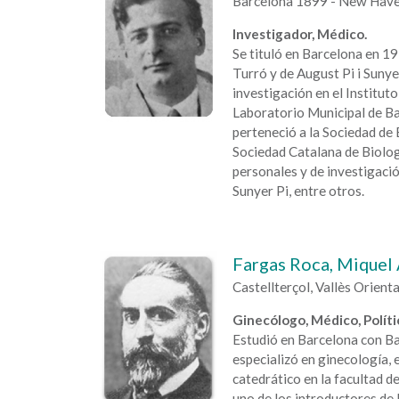
Barcelona 1899 - New Hav
Investigador, Médico.
Se tituló en Barcelona en 1
Turró y de August Pi i Sunye
investigación en el Instituto
Laboratorio Municipal de Bar
perteneció a la Sociedad de 
Sociedad Catalana de Biolog
personales y de investigac
Sunyer Pi, entre otros.
Fargas Roca, Miquel
Castellterçol, Vallès Orien
Ginecólogo, Médico, Políti
Estudió en Barcelona con B
especializó en ginecología, e
catedrático en la facultad d
uno de los introductores de 