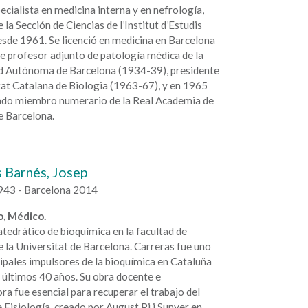
cialista en medicina interna y en nefrología,
la Sección de Ciencias de l’Institut d’Estudis
sde 1961. Se licenció en medicina en Barcelona
e profesor adjunto de patología médica de la
d Autónoma de Barcelona (1934-39), presidente
tat Catalana de Biologia (1963-67), y en 1965
do miembro numerario de la Real Academia de
e Barcelona.
 Barnés, Josep
43 - Barcelona 2014
, Médico.
tedrático de bioquímica en la facultad de
 la Universitat de Barcelona. Carreras fue uno
cipales impulsores de la bioquímica en Cataluña
 últimos 40 años. Su obra docente e
ra fue esencial para recuperar el trabajo del
e Fisiología, creado por August Pi i Sunyer en