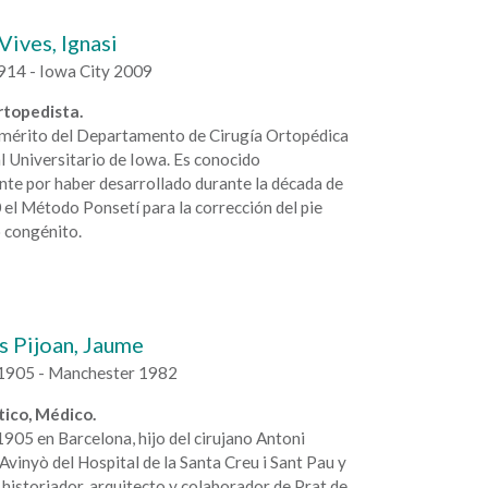
Vives, Ignasi
14 - Iowa City 2009
rtopedista.
mérito del Departamento de Cirugía Ortopédica
l Universitario de Iowa. Es conocido
te por haber desarrollado durante la década de
 el Método Ponsetí para la corrección del pie
 congénito.
s Pijoan, Jaume
1905 - Manchester 1982
ico, Médico.
905 en Barcelona, hijo del cirujano Antoni
Avinyò del Hospital de la Santa Creu i Sant Pau y
 historiador, arquitecto y colaborador de Prat de