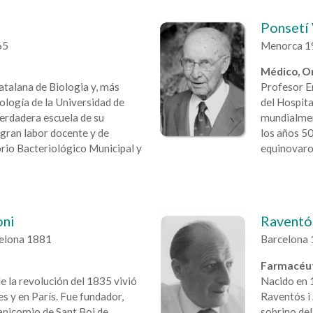
Ponsetí 
65
Menorca 19
Médico, O
atalana de Biologia y, más
Profesor E
iología de la Universidad de
del Hospita
erdadera escuela de su
mundialmen
 gran labor docente y de
los años 50
orio Bacteriológico Municipal y
equinovaro
oni
Raventó
celona 1881
Barcelona 
Farmacéut
e la revolución del 1835 vivió
Nacido en 1
s y en París. Fue fundador,
Raventós i 
manicomio de Sant Boi de
sobrino del