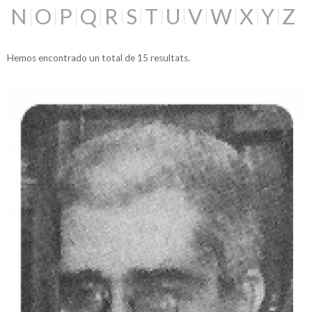
N
O
P
Q
R
S
T
U
V
W
X
Y
Z
Hemos encontrado un total de 15 resultats.