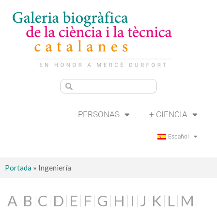
PERSONAS
+ CIENCIA
Español
Portada
»
Ingeniería
A
B
C
D
E
F
G
H
I
J
K
L
M