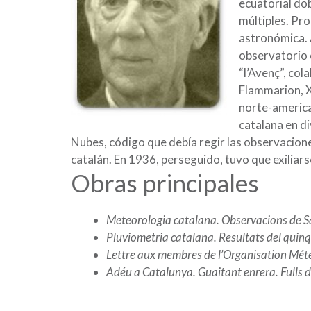
ecuatorial dob
múltiples. Pr
astronómica. 
observatorio 
“l’Avenç”, col
Flammarion, X
norte-america
catalana en di
Nubes, código que debía regir las observaciones
catalán. En 1936, perseguido, tuvo que exiliars
Obras principales
Meteorologia catalana. Observacions de S
Pluviometria catalana. Resultats del qui
Lettre aux membres de l’Organisation Mét
Adéu a Catalunya. Guaitant enrera. Fulls d