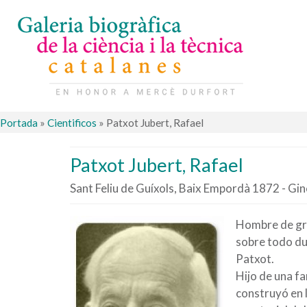
Portada
»
Cientificos
»
Patxot Jubert, Rafael
Patxot Jubert, Rafael
Sant Feliu de Guíxols, Baix Empordà 1872 - Gi
Hombre de gra
sobre todo dur
Patxot.
Hijo de una fa
construyó en 