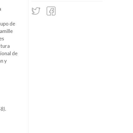
a
rupo de
amille
es
ltura
cional de
án y
8).