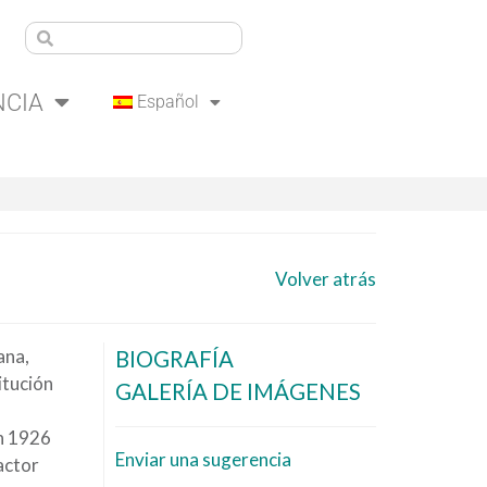
NCIA
Español
Volver atrás
ana,
BIOGRAFÍA
itución
GALERÍA DE IMÁGENES
En 1926
Enviar una sugerencia
actor