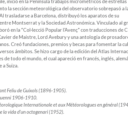
le, inició en la Península trabajos micrométricos de estrellas
onto la sección meteorológica del observatorio sobrepasó a l
Al trasladarse a Barcelona, distribuyó los aparatos de su
entre Montserrat y la Sociedad Astronómica. Vinculado al g
aboró en la “Col·lecció Popular l’Avenç” con traducciones de C
avier de Maistre, Lord Avebury y una antología de prosador
nos. Creó fundaciones, premios y becas para fomentar la cu
versos ámbitos. Se hizo cargo de la edición del Atlas Interna
 de todo el mundo, el cual apareció en francés, inglés, alem
e a Suiza.
ant Feliu de Guíxols (1896-1905).
nquenni 1906-1910.
éorologique Internationale et aux Météorologues en général (194
e la vida d’un octogenari (1952).