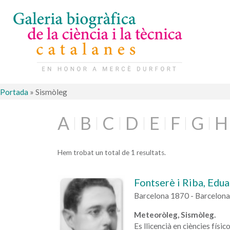
Portada
»
Sismòleg
A
B
C
D
E
F
G
H
Hem trobat un total de 1 resultats.
Fontserè i Riba, Edu
Barcelona 1870 - Barcelon
Meteoròleg, Sismòleg.
Es llicencià en ciències fís