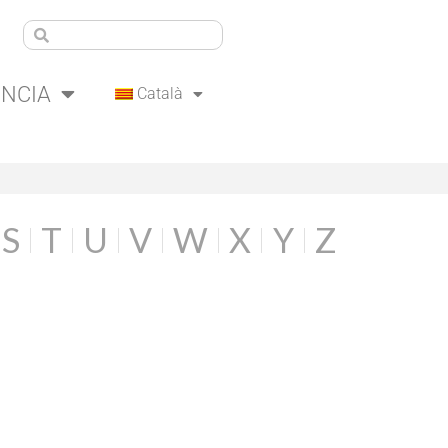
ÈNCIA
Català
S
T
U
V
W
X
Y
Z