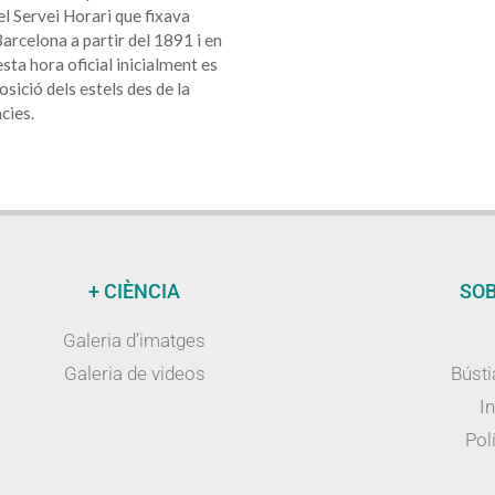
l Servei Horari que fixava
 Barcelona a partir del 1891 i en
sta hora oficial inicialment es
sició dels estels des de la
cies.
+ CIÈNCIA
SOB
Galeria d’imatges
Galeria de videos
Bústi
I
Polí