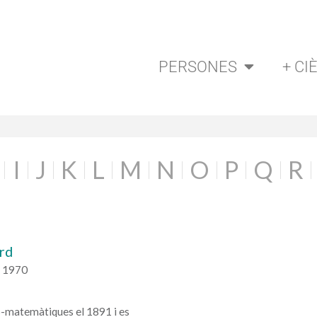
PERSONES
+ CI
I
J
K
L
M
N
O
P
Q
R
ard
a 1970
ico-matemàtiques el 1891 i es