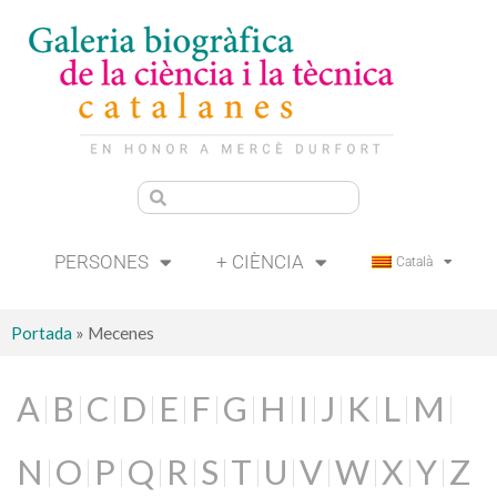
PERSONES
+ CIÈNCIA
Català
Portada
»
Mecenes
A
B
C
D
E
F
G
H
I
J
K
L
M
N
O
P
Q
R
S
T
U
V
W
X
Y
Z