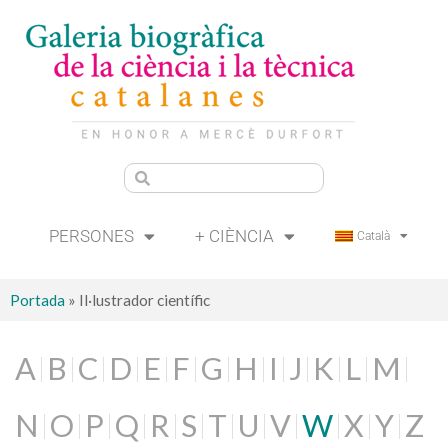
PERSONES
+ CIÈNCIA
Català
Portada
»
Il·lustrador científic
A
B
C
D
E
F
G
H
I
J
K
L
M
N
O
P
Q
R
S
T
U
V
W
X
Y
Z