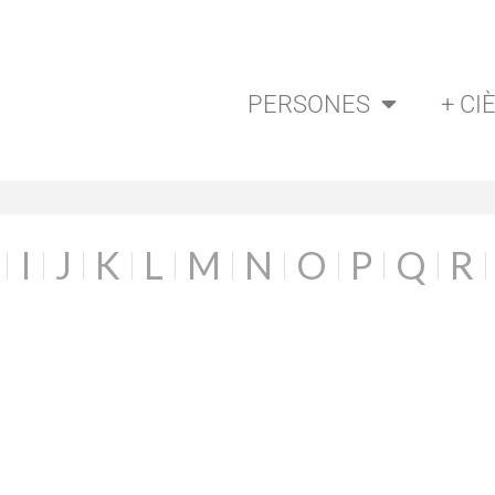
PERSONES
+ CI
I
J
K
L
M
N
O
P
Q
R