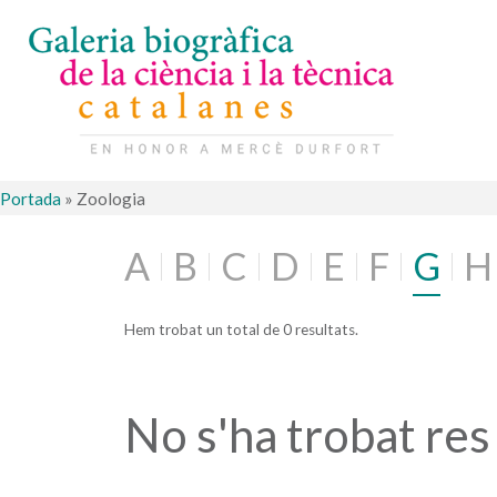
Portada
»
Zoologia
A
B
C
D
E
F
G
H
Hem trobat un total de 0 resultats.
No s'ha trobat res