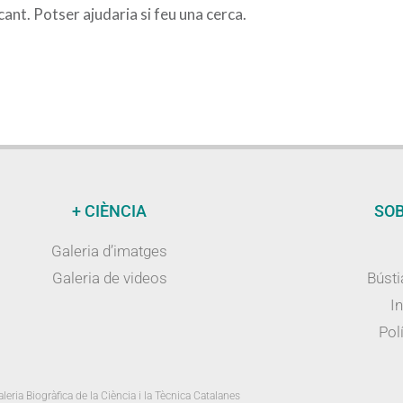
nt. Potser ajudaria si feu una cerca.
+ CIÈNCIA
SOB
Galeria d’imatges
Galeria de videos
Bústi
I
Polí
leria Biogràfica de la Ciència i la Tècnica Catalanes