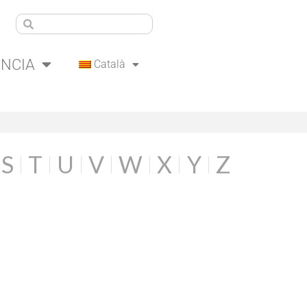
ÈNCIA
Català
S
T
U
V
W
X
Y
Z