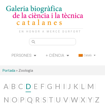
PERSONES
+ CIÈNCIA
Català
Portada
»
Zoologia
A
B
C
D
E
F
G
H
I
J
K
L
M
N
O
P
Q
R
S
T
U
V
W
X
Y
Z