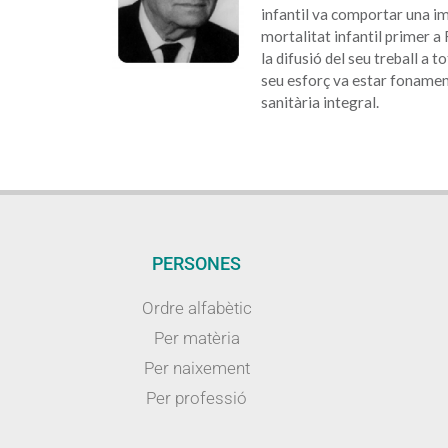
infantil va comportar una im
mortalitat infantil primer a
la difusió del seu treball a to
seu esforç va estar fonament
sanitària integral.
PERSONES
Ordre alfabètic
Per matèria
Per naixement
Per professió