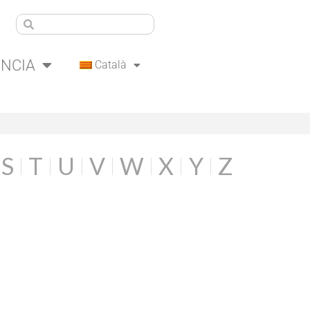
ÈNCIA
Català
S
T
U
V
W
X
Y
Z