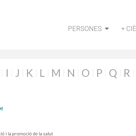
PERSONES
+ CI
I
J
K
L
M
N
O
P
Q
R
re
ció i la promoció de la salut