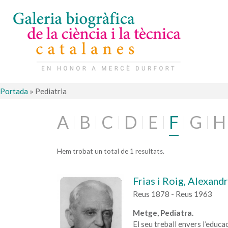
Portada
»
Pediatria
A
B
C
D
E
F
G
H
Hem trobat un total de 1 resultats.
Frias i Roig, Alexand
Reus 1878 - Reus 1963
Metge, Pediatra.
El seu treball envers l’educa