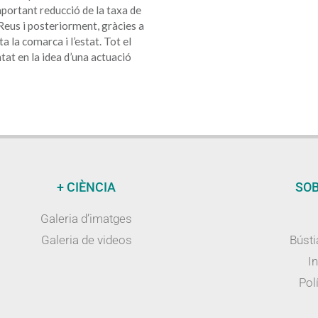
portant reducció de la taxa de
 Reus i posteriorment, gràcies a
ta la comarca i l’estat. Tot el
at en la idea d’una actuació
+ CIÈNCIA
SOB
Galeria d’imatges
Galeria de videos
Bústi
I
Polí