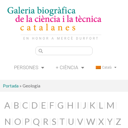
PERSONES
+ CIÈNCIA
Català
Portada
»
Geologia
A
B
C
D
E
F
G
H
I
J
K
L
M
N
O
P
Q
R
S
T
U
V
W
X
Y
Z