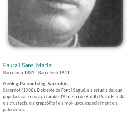
Faura i Sans, Marià
Barcelona 1883 - Barcelona 1941
Geòleg, Paleontòleg, Sacerdot.
Sacerdot (1908). Deixeble de Font i Sagué, els estudis del qual
popularitzà i renovà, i també d’Almera i de Bofill i Poch. Estudià
els crustacis, els graptòlits i els mol·luscs, especialment els
paleozoics.