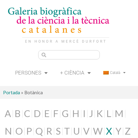
PERSONES
+ CIÈNCIA
Català
Portada
»
Botànica
A
B
C
D
E
F
G
H
I
J
K
L
M
N
O
P
Q
R
S
T
U
V
W
X
Y
Z