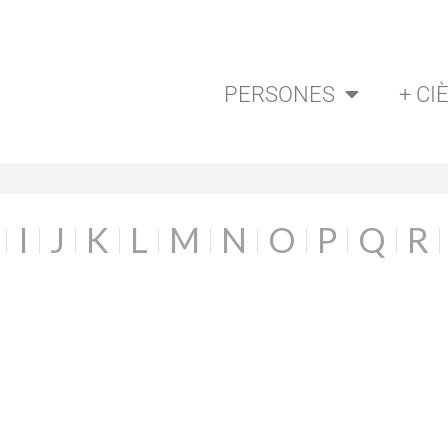
PERSONES
+ CI
I
J
K
L
M
N
O
P
Q
R