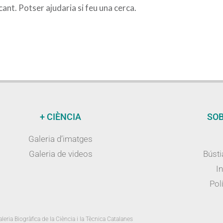
nt. Potser ajudaria si feu una cerca.
+ CIÈNCIA
SOB
Galeria d’imatges
Galeria de videos
Bústi
I
Polí
leria Biogràfica de la Ciència i la Tècnica Catalanes