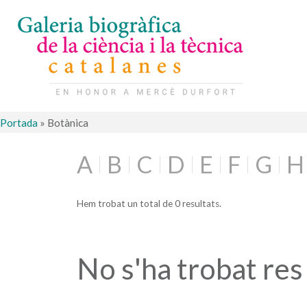
Portada
»
Botànica
A
B
C
D
E
F
G
H
Hem trobat un total de 0 resultats.
No s'ha trobat res