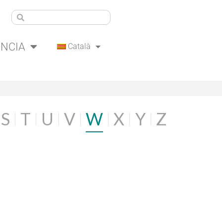
ÈNCIA
Català
S
T
U
V
W
X
Y
Z