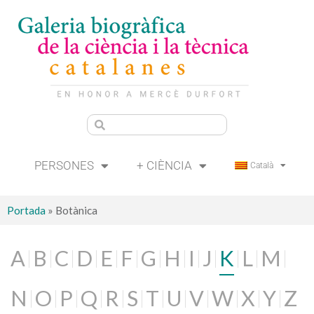
PERSONES
+ CIÈNCIA
Català
Portada
»
Botànica
A
B
C
D
E
F
G
H
I
J
K
L
M
N
O
P
Q
R
S
T
U
V
W
X
Y
Z