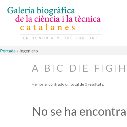
Portada
»
Ingeniero
A
B
C
D
E
F
G
H
Hemos encontrado un total de 0 resultats.
No se ha encontr