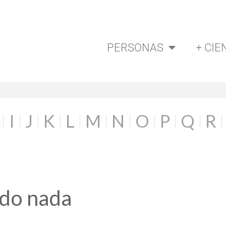
PERSONAS
+ CIE
I
J
K
L
M
N
O
P
Q
R
ado nada