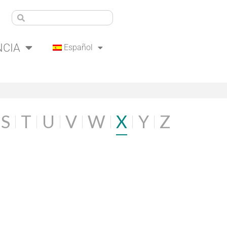
NCIA
Español
S
T
U
V
W
X
Y
Z