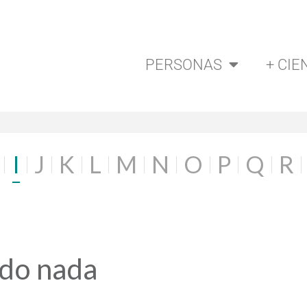
PERSONAS
+ CIE
I
J
K
L
M
N
O
P
Q
R
ado nada