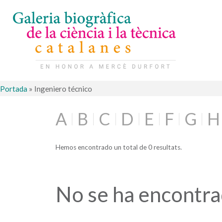
Portada
»
Ingeniero técnico
A
B
C
D
E
F
G
H
Hemos encontrado un total de 0 resultats.
No se ha encontr