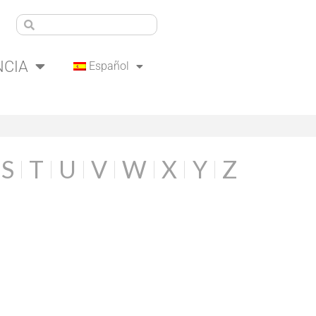
NCIA
Español
S
T
U
V
W
X
Y
Z