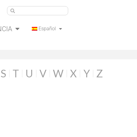
NCIA
Español
S
T
U
V
W
X
Y
Z