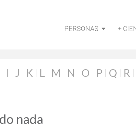
PERSONAS
+ CIE
I
J
K
L
M
N
O
P
Q
R
ado nada