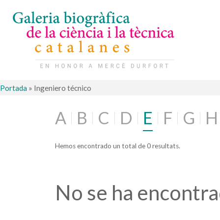
Portada
»
Ingeniero técnico
A
B
C
D
E
F
G
H
Hemos encontrado un total de 0 resultats.
No se ha encontr