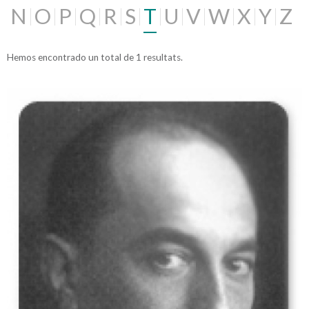
N
O
P
Q
R
S
T
U
V
W
X
Y
Z
Hemos encontrado un total de 1 resultats.