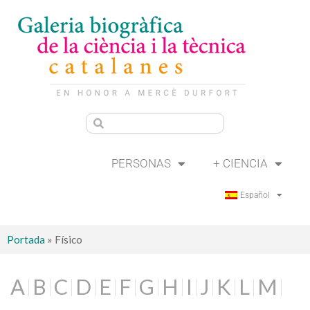
PERSONAS
+ CIENCIA
Español
Portada
»
Físico
A
B
C
D
E
F
G
H
I
J
K
L
M