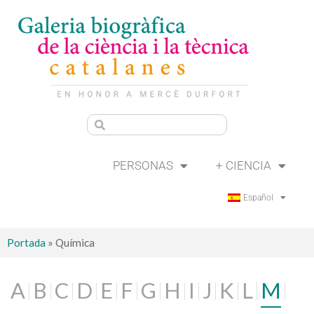
PERSONAS
+ CIENCIA
Español
Portada
»
Química
A
B
C
D
E
F
G
H
I
J
K
L
M