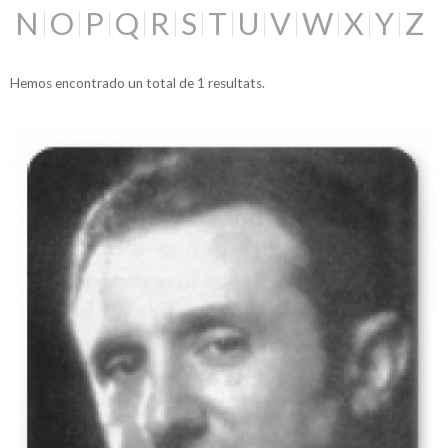
N
O
P
Q
R
S
T
U
V
W
X
Y
Z
Hemos encontrado un total de 1 resultats.