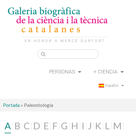
PERSONAS
+ CIENCIA
Español
Portada
»
Paleontología
A
B
C
D
E
F
G
H
I
J
K
L
M