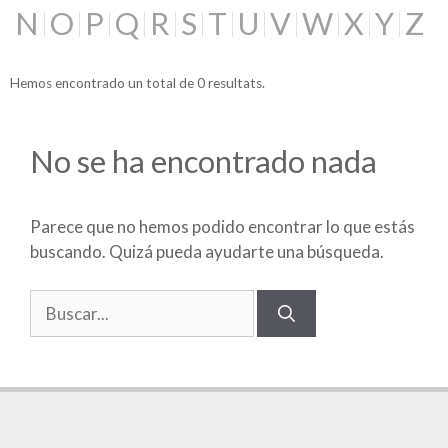
N
O
P
Q
R
S
T
U
V
W
X
Y
Z
Hemos encontrado un total de 0 resultats.
No se ha encontrado nada
Parece que no hemos podido encontrar lo que estás
buscando. Quizá pueda ayudarte una búsqueda.