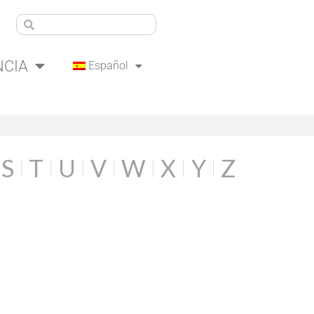
NCIA
Español
S
T
U
V
W
X
Y
Z