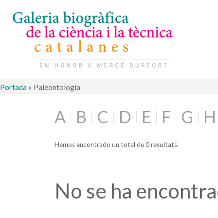
Portada
»
Paleontología
A
B
C
D
E
F
G
H
Hemos encontrado un total de 0 resultats.
No se ha encontr