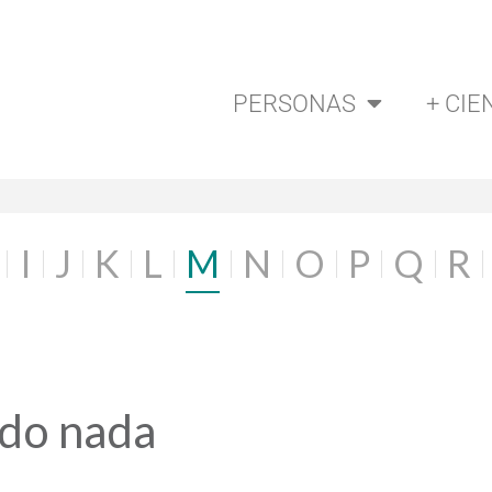
PERSONAS
+ CIE
I
J
K
L
M
N
O
P
Q
R
ado nada