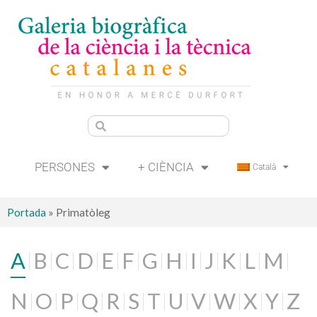
PERSONES
+ CIÈNCIA
Català
Portada
»
Primatòleg
A
B
C
D
E
F
G
H
I
J
K
L
M
N
O
P
Q
R
S
T
U
V
W
X
Y
Z