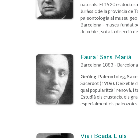
naturals. El 1920 es doctorà
Juràssic de la província de T
paleontologia al museu geol
Barcelona – museu fundat pe
deixeble-, sota la direcció d
Faura i Sans, Marià
Barcelona 1883 - Barcelon
Geòleg, Paleontòleg, Sace
Sacerdot (1908). Deixeble de
qual popularitzà i renovà, i 
Estudià els crustacis, els gra
especialment els paleozoics
Via i Boada, Lluís