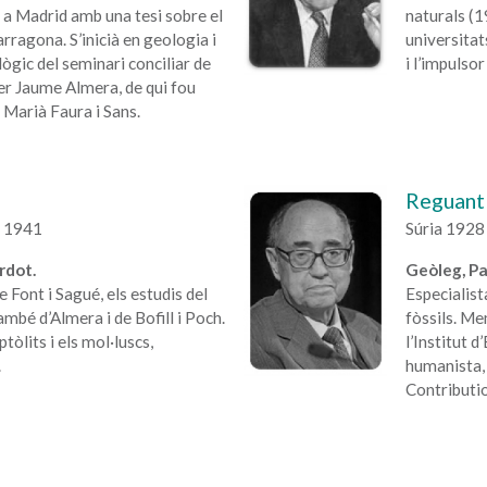
 a Madrid amb una tesi sobre el
naturals (1
arragona. S’inicià en geologia i
universitat
ògic del seminari conciliar de
i l’impulso
r Jaume Almera, de qui fou
e Marià Faura i Sans.
Reguant 
a 1941
Súria 1928
rdot.
Geòleg, Pa
 Font i Sagué, els estudis del
Especialist
també d’Almera i de Bofill i Poch.
fòssils. Me
ptòlits i els mol·luscs,
l’Institut d
.
humanista, 
Contributio