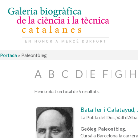
Portada
»
Paleontòleg
A
B
C
D
E
F
G
H
Hem trobat un total de 5 resultats.
Bataller i Calatayud
La Pobla del Duc, Vall d'Al
Geòleg, Paleontòleg.
Cursà a Barcelona la carrera 