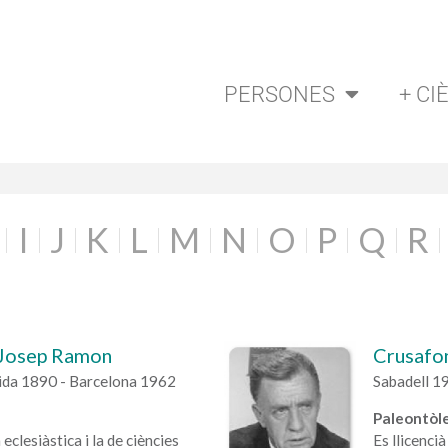
PERSONES
+ CI
I
J
K
L
M
N
O
P
Q
R
, Josep Ramon
Crusafon
baida 1890 - Barcelona 1962
Sabadell 1
Paleontòle
eclesiàstica i la de ciències
Es llicenci