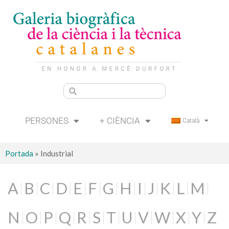
PERSONES
+ CIÈNCIA
Català
Portada
»
Industrial
A
B
C
D
E
F
G
H
I
J
K
L
M
N
O
P
Q
R
S
T
U
V
W
X
Y
Z