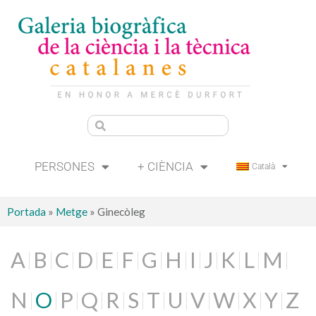
PERSONES
+ CIÈNCIA
Català
Portada
»
Metge
»
Ginecòleg
A
B
C
D
E
F
G
H
I
J
K
L
M
N
O
P
Q
R
S
T
U
V
W
X
Y
Z