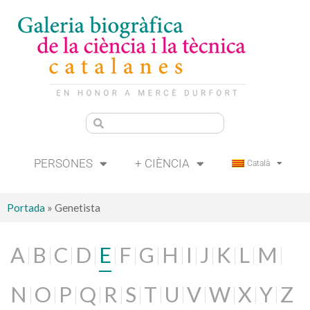
PERSONES
+ CIÈNCIA
Català
Portada
»
Genetista
A
B
C
D
E
F
G
H
I
J
K
L
M
N
O
P
Q
R
S
T
U
V
W
X
Y
Z