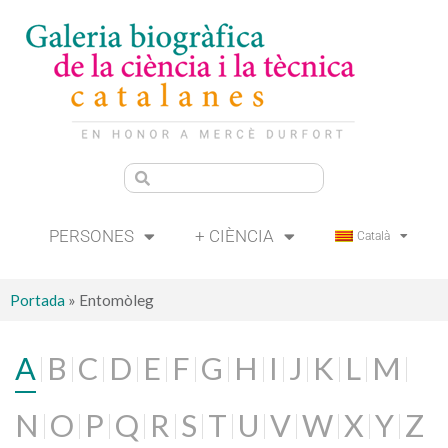
PERSONES
+ CIÈNCIA
Català
Portada
»
Entomòleg
A
B
C
D
E
F
G
H
I
J
K
L
M
N
O
P
Q
R
S
T
U
V
W
X
Y
Z