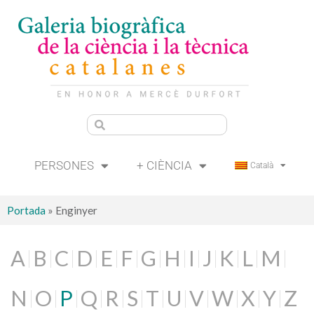
PERSONES
+ CIÈNCIA
Català
Portada
»
Enginyer
A
B
C
D
E
F
G
H
I
J
K
L
M
N
O
P
Q
R
S
T
U
V
W
X
Y
Z