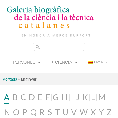
PERSONES
+ CIÈNCIA
Català
Portada
»
Enginyer
A
B
C
D
E
F
G
H
I
J
K
L
M
N
O
P
Q
R
S
T
U
V
W
X
Y
Z