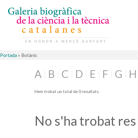
Portada
»
Botànic
A
B
C
D
E
F
G
H
Hem trobat un total de 0 resultats.
No s'ha trobat res