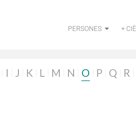
PERSONES
+ CI
I
J
K
L
M
N
O
P
Q
R