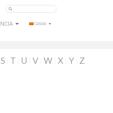
ÈNCIA
Català
S
T
U
V
W
X
Y
Z