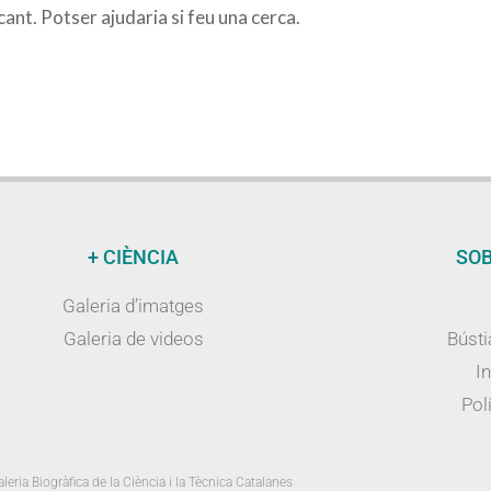
nt. Potser ajudaria si feu una cerca.
+ CIÈNCIA
SOB
Galeria d’imatges
Galeria de videos
Bústi
I
Polí
leria Biogràfica de la Ciència i la Tècnica Catalanes