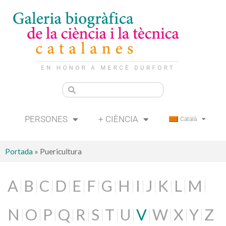
PERSONES
+ CIÈNCIA
Català
Portada
»
Puericultura
A
B
C
D
E
F
G
H
I
J
K
L
M
N
O
P
Q
R
S
T
U
V
W
X
Y
Z