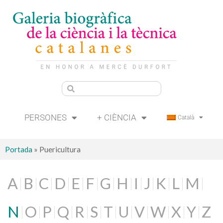
PERSONES
+ CIÈNCIA
Català
Portada
»
Puericultura
A
B
C
D
E
F
G
H
I
J
K
L
M
N
O
P
Q
R
S
T
U
V
W
X
Y
Z