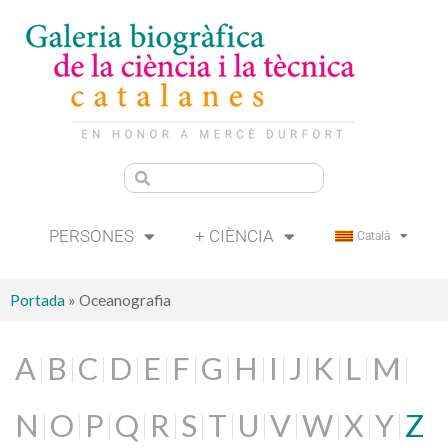
PERSONES
+ CIÈNCIA
Català
Portada
»
Oceanografia
A
B
C
D
E
F
G
H
I
J
K
L
M
N
O
P
Q
R
S
T
U
V
W
X
Y
Z