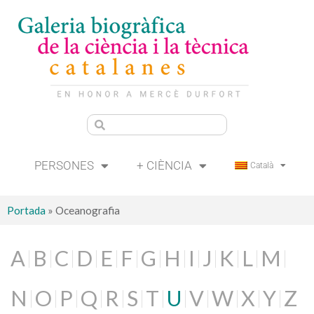
PERSONES
+ CIÈNCIA
Català
Portada
»
Oceanografia
A
B
C
D
E
F
G
H
I
J
K
L
M
N
O
P
Q
R
S
T
U
V
W
X
Y
Z