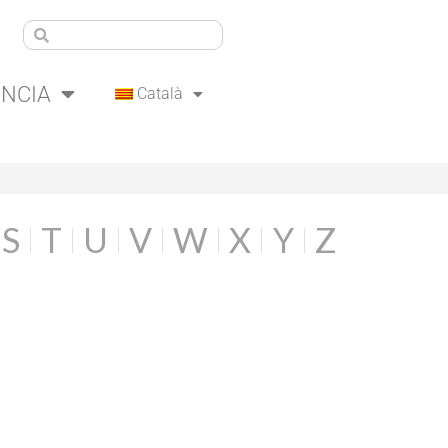
ÈNCIA
Català
S
T
U
V
W
X
Y
Z