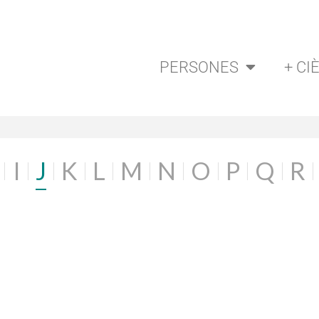
PERSONES
+ CI
I
J
K
L
M
N
O
P
Q
R