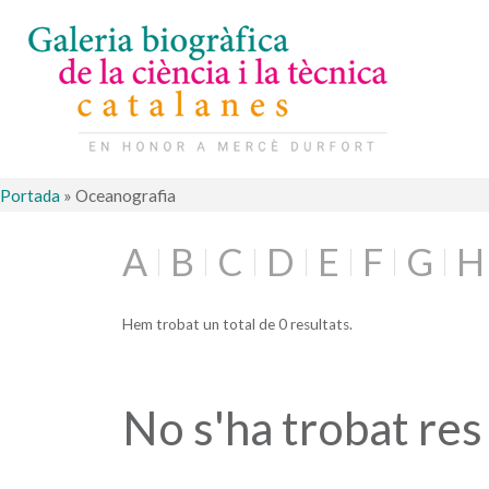
Portada
»
Oceanografia
A
B
C
D
E
F
G
H
Hem trobat un total de 0 resultats.
No s'ha trobat res