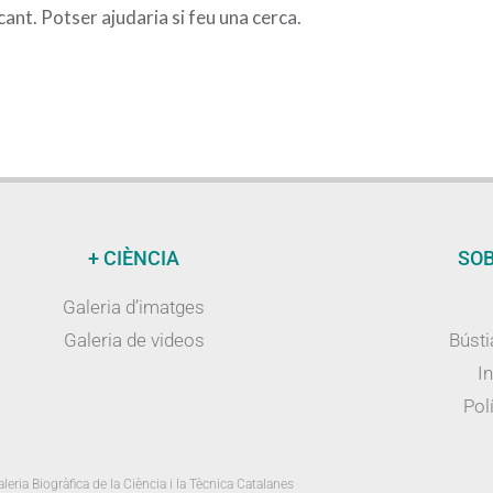
nt. Potser ajudaria si feu una cerca.
+ CIÈNCIA
SOB
Galeria d’imatges
Galeria de videos
Bústi
I
Polí
leria Biogràfica de la Ciència i la Tècnica Catalanes