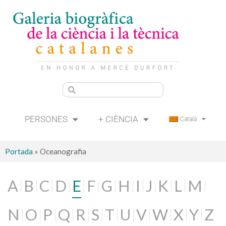
PERSONES
+ CIÈNCIA
Català
Portada
»
Oceanografia
A
B
C
D
E
F
G
H
I
J
K
L
M
N
O
P
Q
R
S
T
U
V
W
X
Y
Z