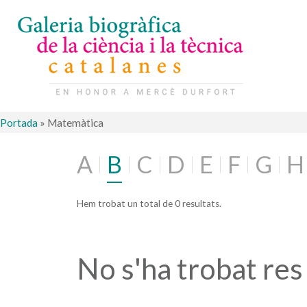
Portada
»
Matemàtica
A
B
C
D
E
F
G
H
Hem trobat un total de 0 resultats.
No s'ha trobat res