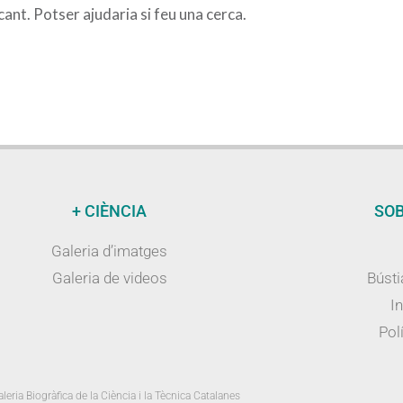
nt. Potser ajudaria si feu una cerca.
+ CIÈNCIA
SOB
Galeria d’imatges
Galeria de videos
Bústi
I
Polí
leria Biogràfica de la Ciència i la Tècnica Catalanes