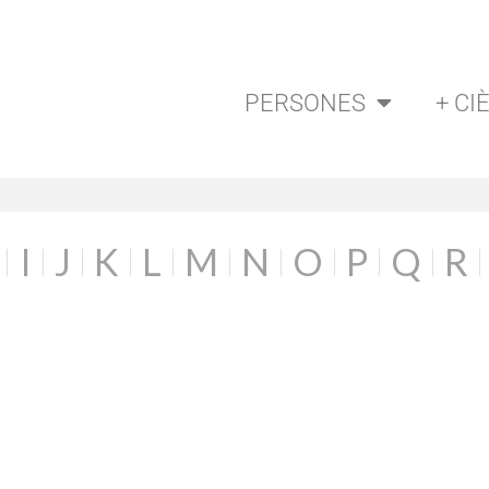
PERSONES
+ CI
I
J
K
L
M
N
O
P
Q
R