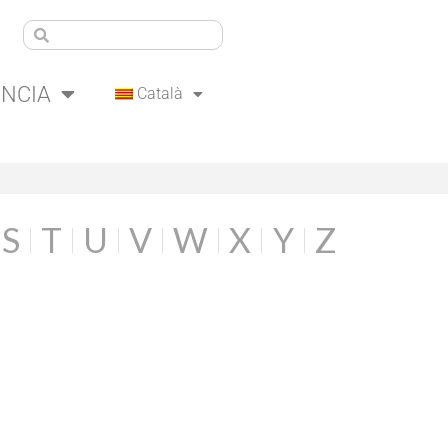
ÈNCIA
Català
S
T
U
V
W
X
Y
Z