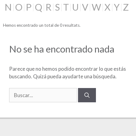
N
O
P
Q
R
S
T
U
V
W
X
Y
Z
Hemos encontrado un total de 0 resultats.
No se ha encontrado nada
Parece que no hemos podido encontrar lo que estás
buscando. Quizá pueda ayudarte una búsqueda.