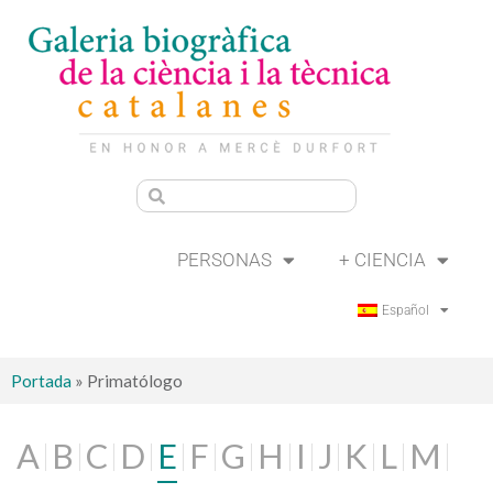
PERSONAS
+ CIENCIA
Español
Portada
»
Primatólogo
A
B
C
D
E
F
G
H
I
J
K
L
M