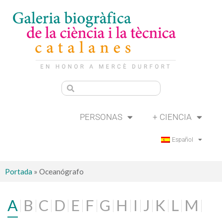
PERSONAS
+ CIENCIA
Español
Portada
»
Oceanógrafo
A
B
C
D
E
F
G
H
I
J
K
L
M