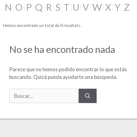
N
O
P
Q
R
S
T
U
V
W
X
Y
Z
Hemos encontrado un total de 0 resultats.
No se ha encontrado nada
Parece que no hemos podido encontrar lo que estás
buscando. Quizá pueda ayudarte una búsqueda.