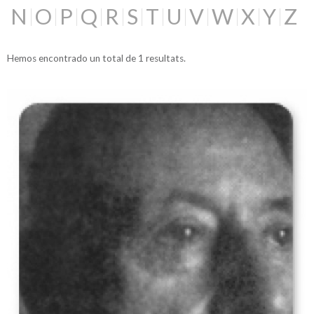
N
O
P
Q
R
S
T
U
V
W
X
Y
Z
Hemos encontrado un total de 1 resultats.