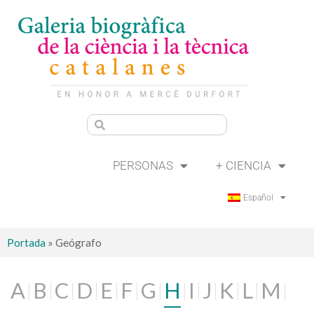
PERSONAS
+ CIENCIA
Español
Portada
»
Geógrafo
A
B
C
D
E
F
G
H
I
J
K
L
M