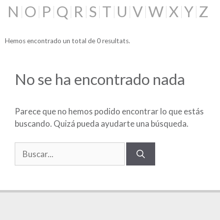
N
O
P
Q
R
S
T
U
V
W
X
Y
Z
Hemos encontrado un total de 0 resultats.
No se ha encontrado nada
Parece que no hemos podido encontrar lo que estás
buscando. Quizá pueda ayudarte una búsqueda.