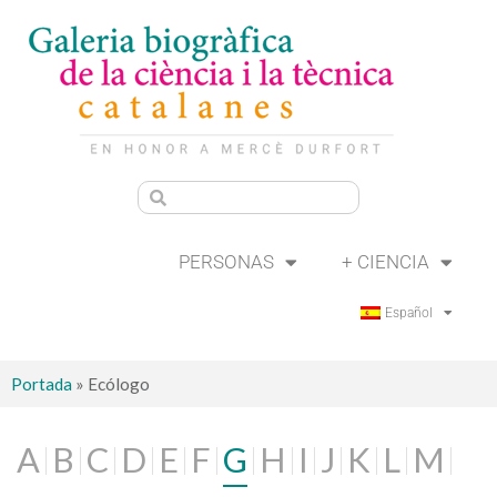
PERSONAS
+ CIENCIA
Español
Portada
»
Ecólogo
A
B
C
D
E
F
G
H
I
J
K
L
M