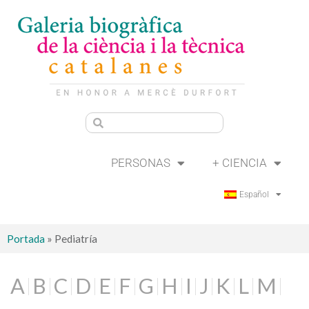
PERSONAS
+ CIENCIA
Español
Portada
»
Pediatría
A
B
C
D
E
F
G
H
I
J
K
L
M