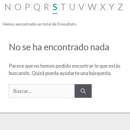
N
O
P
Q
R
S
T
U
V
W
X
Y
Z
Hemos encontrado un total de 0 resultats.
No se ha encontrado nada
Parece que no hemos podido encontrar lo que estás
buscando. Quizá pueda ayudarte una búsqueda.