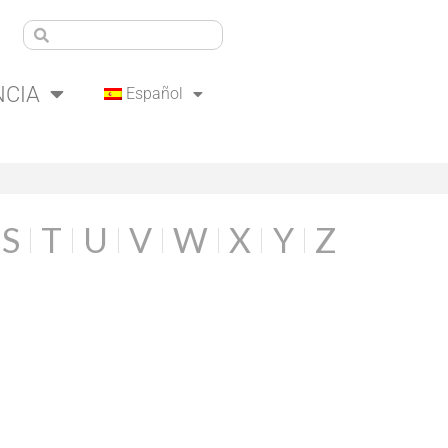
NCIA
Español
S
T
U
V
W
X
Y
Z