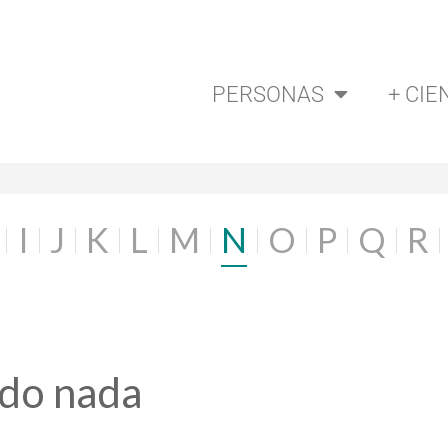
PERSONAS
+ CIE
I
J
K
L
M
N
O
P
Q
R
ado nada