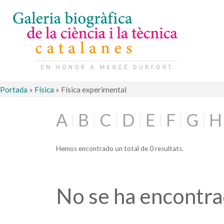
Portada
»
Física
»
Física experimental
A
B
C
D
E
F
G
H
Hemos encontrado un total de 0 resultats.
No se ha encontr