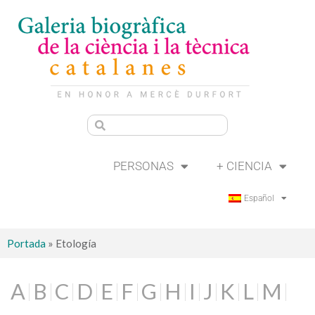
PERSONAS
+ CIENCIA
Español
Portada
»
Etología
A
B
C
D
E
F
G
H
I
J
K
L
M