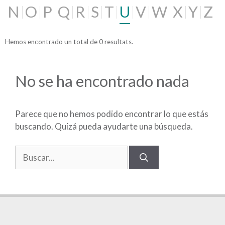
N
O
P
Q
R
S
T
U
V
W
X
Y
Z
Hemos encontrado un total de 0 resultats.
No se ha encontrado nada
Parece que no hemos podido encontrar lo que estás
buscando. Quizá pueda ayudarte una búsqueda.