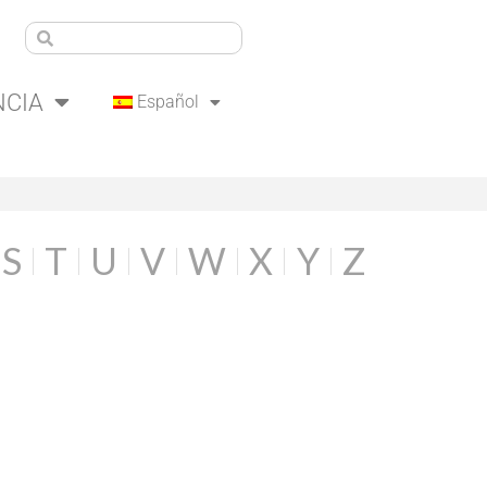
NCIA
Español
S
T
U
V
W
X
Y
Z