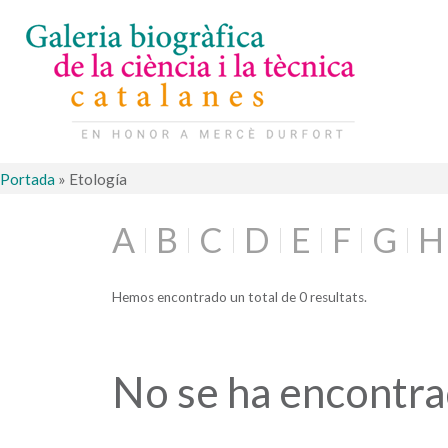
Portada
»
Etología
A
B
C
D
E
F
G
H
Hemos encontrado un total de 0 resultats.
No se ha encontr