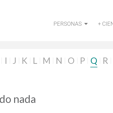
PERSONAS
+ CIE
I
J
K
L
M
N
O
P
Q
R
ado nada