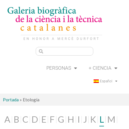
PERSONAS
+ CIENCIA
Español
Portada
»
Etología
A
B
C
D
E
F
G
H
I
J
K
L
M