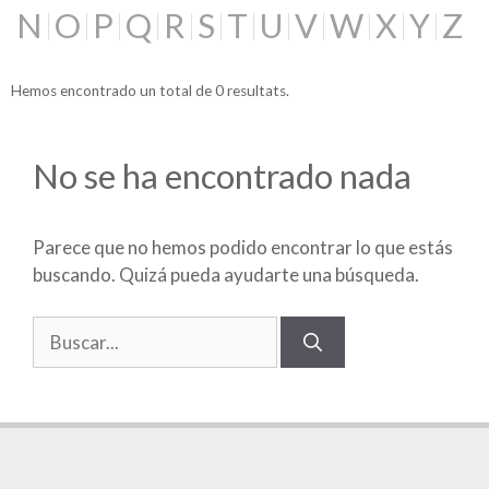
N
O
P
Q
R
S
T
U
V
W
X
Y
Z
Hemos encontrado un total de 0 resultats.
No se ha encontrado nada
Parece que no hemos podido encontrar lo que estás
buscando. Quizá pueda ayudarte una búsqueda.