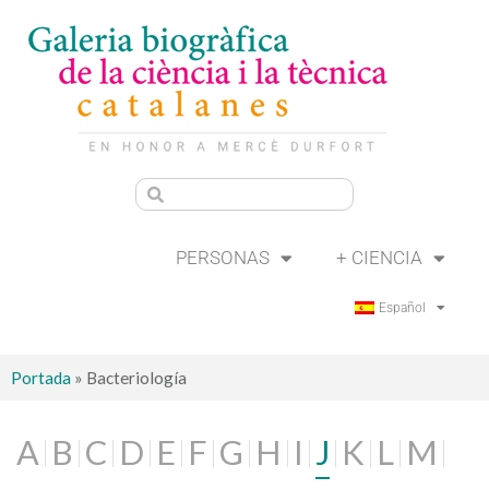
PERSONAS
+ CIENCIA
Español
Portada
»
Bacteriología
A
B
C
D
E
F
G
H
I
J
K
L
M