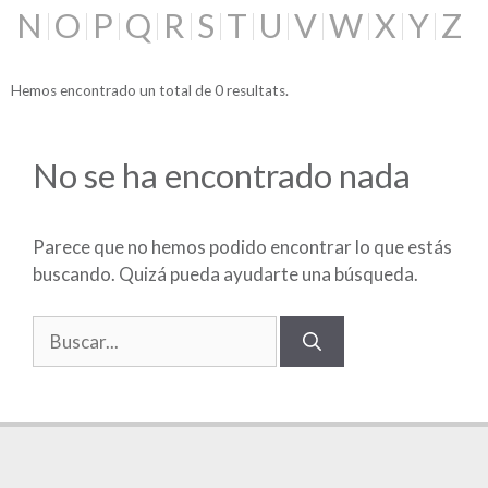
N
O
P
Q
R
S
T
U
V
W
X
Y
Z
Hemos encontrado un total de 0 resultats.
No se ha encontrado nada
Parece que no hemos podido encontrar lo que estás
buscando. Quizá pueda ayudarte una búsqueda.