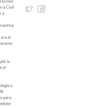
irección
ra Civil
o a
onáutica
era el
ferente
lir la
e el
ología
y
UB
do para
ambién