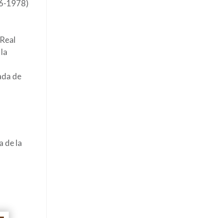
76-1978)
 Real
 la
ada de
a de la