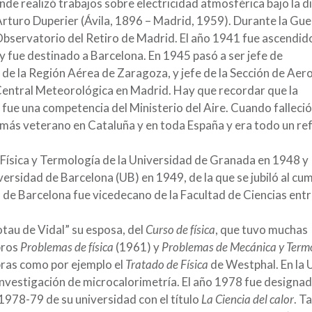
de realizó trabajos sobre electricidad atmosférica bajo la d
Arturo Duperier (Ávila, 1896 – Madrid, 1959). Durante la Guer
 Observatorio del Retiro de Madrid. El año 1941 fue ascendid
 fue destinado a Barcelona. En 1945 pasó a ser jefe de
de la Región Aérea de Zaragoza, y jefe de la Sección de Aer
 Central Meteorológica en Madrid. Hay que recordar que la
fue una competencia del Ministerio del Aire. Cuando falleció 
ás veterano en Cataluña y en toda España y era todo un re
 Física y Termología de la Universidad de Granada en 1948 y
rsidad de Barcelona (UB) en 1949, de la que se jubiló al cump
de Barcelona fue vicedecano de la Facultad de Ciencias entr
tau de Vidal” su esposa, del
Curso de física
, que tuvo muchas
ibros
Problemas de física
(1961) y
Problemas de Mecánica y Term
ras como por ejemplo el
Tratado de Física
de Westphal. En la 
investigación de microcalorimetría. El año 1978 fue designa
 1978-79 de su universidad con el título
La Ciencia del calor
. T