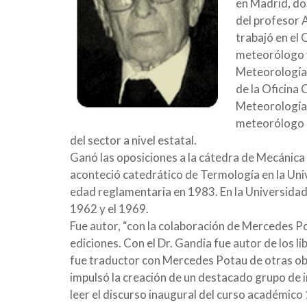
en Madrid, don
del profesor 
trabajó en el
meteorólogo y
Meteorología 
de la Oficina
Meteorología 
meteorólogo m
del sector a nivel estatal.
Ganó las oposiciones a la cátedra de Mecánica
aconteció catedrático de Termología en la Unive
edad reglamentaria en 1983. En la Universidad 
1962 y el 1969.
Fue autor, “con la colaboración de Mercedes Po
ediciones. Con el Dr. Gandia fue autor de los l
fue traductor con Mercedes Potau de otras ob
impulsó la creación de un destacado grupo de 
leer el discurso inaugural del curso académico