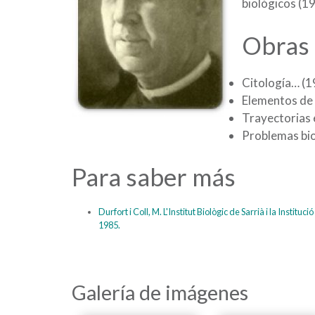
biológicos (1
Obras 
Citología… (
Elementos de
Trayectorias 
Problemas bio
Para saber más
Durfort i Coll, M. L'Institut Biològic de Sarrià i la Institu
1985.
Galería de imágenes