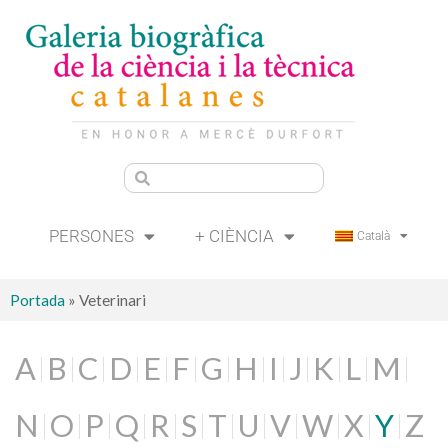
PERSONES
+ CIÈNCIA
Català
Portada
»
Veterinari
A
B
C
D
E
F
G
H
I
J
K
L
M
N
O
P
Q
R
S
T
U
V
W
X
Y
Z